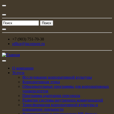
Поиск
Форма поиска
+7 (903) 751-70-38
office@incorpore.ru
О компании
Услуги
Исследование корпоративной культуры
Корпоративная этика
Образовательные программы для корпоративных
университетов
Программа адаптации персонала
Развитие системы внутренних коммуникаций
Трансформация корпоративной культуры и
повышение лояльности
Формирование и продвижение HR-бренда