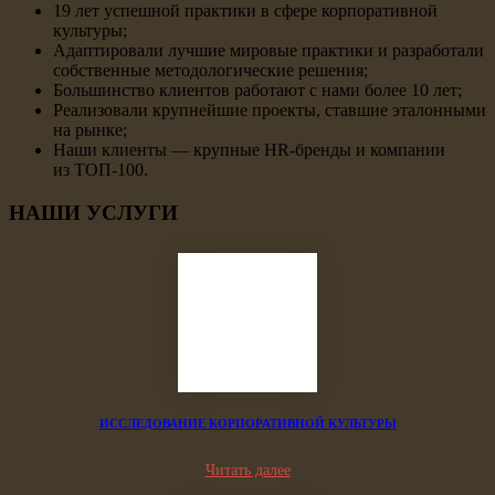
19 лет успешной практики в сфере корпоративной
культуры;
Адаптировали лучшие мировые практики и разработали
собственные методологические решения;
Большинство клиентов работают с нами более 10 лет;
Реализовали крупнейшие проекты, ставшие эталонными
на рынке;
Наши клиенты — крупные HR-бренды и компании
из ТОП-100.
НАШИ УСЛУГИ
ИССЛЕДОВАНИЕ КОРПОРАТИВНОЙ КУЛЬТУРЫ
Читать далее