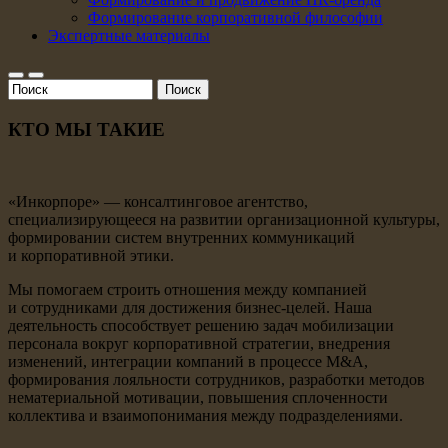
Формирование корпоративной философии
Экспертные материалы
Поиск
Форма поиска
КТО МЫ ТАКИЕ
«Инкорпоре» — консалтинговое агентство,
специализирующееся на развитии организационной культуры,
формировании систем внутренних коммуникаций
и корпоративной этики.
Мы помогаем строить отношения между компанией
и сотрудниками для достижения бизнес-целей. Наша
деятельность способствует решению задач мобилизации
персонала вокруг корпоративной стратегии, внедрения
изменений, интеграции компаний в процессе M&A,
формирования лояльности сотрудников, разработки методов
нематериальной мотивации, повышения сплоченности
коллектива и взаимопонимания между подразделениями.