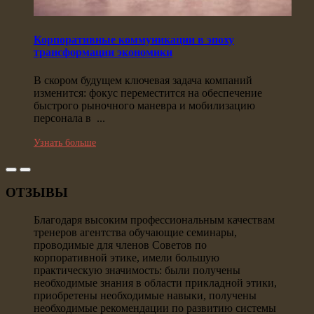
Корпоративные коммуникации в эпоху
трансформации экономики
В скором будущем ключевая задача компаний
изменится: фокус переместится на обеспечение
быстрого рыночного маневра и мобилизацию
персонала в ...
Узнать больше
ОТЗЫВЫ
Благодаря высоким профессиональным качествам
тренеров агентства обучающие семинары,
проводимые для членов Советов по
корпоративной этике, имели большую
практическую значимость: были получены
необходимые знания в области прикладной этики,
приобретены необходимые навыки, получены
необходимые рекомендации по развитию системы